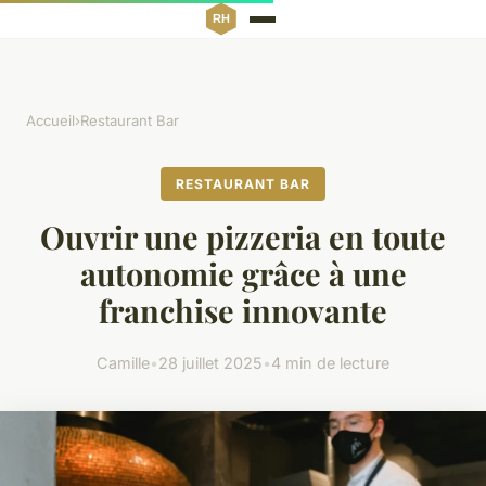
Accueil
›
Restaurant Bar
RESTAURANT BAR
Ouvrir une pizzeria en toute
autonomie grâce à une
franchise innovante
Camille
•
28 juillet 2025
•
4 min de lecture